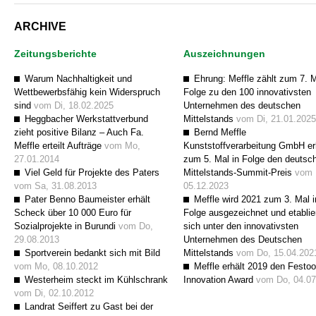
ARCHIVE
Zeitungsberichte
Auszeichnungen
Warum Nachhaltigkeit und
Ehrung: Meffle zählt zum 7. M
Wettbewerbsfähig kein Widerspruch
Folge zu den 100 innovativsten
sind
vom Di, 18.02.2025
Unternehmen des deutschen
Heggbacher Werkstattverbund
Mittelstands
vom Di, 21.01.2025
zieht positive Bilanz – Auch Fa.
Bernd Meffle
Meffle erteilt Aufträge
vom Mo,
Kunststoffverarbeitung GmbH er
27.01.2014
zum 5. Mal in Folge den deutsc
Viel Geld für Projekte des Paters
Mittelstands-Summit-Preis
vom 
vom Sa, 31.08.2013
05.12.2023
Pater Benno Baumeister erhält
Meffle wird 2021 zum 3. Mal i
Scheck über 10 000 Euro für
Folge ausgezeichnet und etablie
Sozialprojekte in Burundi
vom Do,
sich unter den innovativsten
29.08.2013
Unternehmen des Deutschen
Sportverein bedankt sich mit Bild
Mittelstands
vom Do, 15.04.202
vom Mo, 08.10.2012
Meffle erhält 2019 den Festoo
Westerheim steckt im Kühlschrank
Innovation Award
vom Do, 04.07
vom Di, 02.10.2012
Landrat Seiffert zu Gast bei der