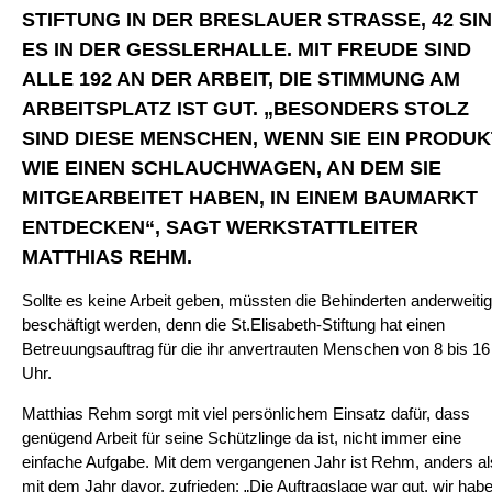
STIFTUNG IN DER BRESLAUER STRASSE, 42 SIND
S IN DER GESSLERHALLE. MIT FREUDE SIND A
LLE 192 AN DER ARBEIT, DIE STIMMUNG AM A
RBEITSPLATZ IST GUT. „BESONDERS STOLZ S
IND DIESE MENSCHEN, WENN SIE EIN PRODUKT 
IE EINEN SCHLAUCHWAGEN, AN DEM SIE M
ITGEARBEITET HABEN, IN EINEM BAUMARKT E
NTDECKEN“, SAGT WERKSTATTLEITER M
ATTHIAS REHM.
Sollte es keine Arbeit geben, müssten die Behinderten anderweitig
beschäftigt werden, denn die St.Elisabeth-Stiftung hat einen
Betreuungsauftrag für die ihr anvertrauten Menschen von 8 bis 16
Uhr.
Matthias Rehm sorgt mit viel persönlichem Einsatz dafür, dass
genügend Arbeit für seine Schützlinge da ist, nicht immer eine
einfache Aufgabe. Mit dem vergangenen Jahr ist Rehm, anders al
mit dem Jahr davor, zufrieden: „Die Auftragslage war gut, wir hab