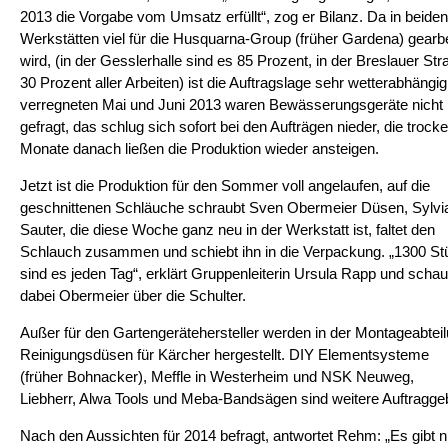
2013 die Vorgabe vom Umsatz erfüllt“, zog er Bilanz. Da in beiden
Werkstätten viel für die Husquarna-Group (früher Gardena) gearbe
wird, (in der Gesslerhalle sind es 85 Prozent, in der Breslauer Str
30 Prozent aller Arbeiten) ist die Auftragslage sehr wetterabhängig
verregneten Mai und Juni 2013 waren Bewässerungsgeräte nicht
gefragt, das schlug sich sofort bei den Aufträgen nieder, die trock
Monate danach ließen die Produktion wieder ansteigen.
Jetzt ist die Produktion für den Sommer voll angelaufen, auf die
geschnittenen Schläuche schraubt Sven Obermeier Düsen, Sylvi
Sauter, die diese Woche ganz neu in der Werkstatt ist, faltet den
Schlauch zusammen und schiebt ihn in die Verpackung. „1300 St
sind es jeden Tag“, erklärt Gruppenleiterin Ursula Rapp und schau
dabei Obermeier über die Schulter.
Außer für den Gartengerätehersteller werden in der Montageabtei
Reinigungsdüsen für Kärcher hergestellt. DIY Elementsysteme
(früher Bohnacker), Meffle in Westerheim und NSK Neuweg,
Liebherr, Alwa Tools und Meba-Bandsägen sind weitere Auftragge
Nach den Aussichten für 2014 befragt, antwortet Rehm: „Es gibt n