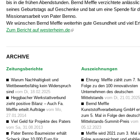
bis in die frühen Abendstunden. Bernd Meffle verzichtete anlässli
seines Geburtstags auf Geschenke und bat um eine Spende für d
Missionarsarbeit von Pater Benno.
Wir wünschen Bernd Meffle weiterhin gute Gesundheit und viel Erf
(Link ist extern)
Zum Bericht auf westerheim.de
ARCHIVE
Zeitungsberichte
Auszeichnungen
Warum Nachhaltigkeit und
Ehrung: Meffle zählt zum 7. M
Wettbewerbsfähig kein Widerspruch
Folge zu den 100 innovativsten
sind
vom Di, 18.02.2025
Unternehmen des deutschen
Heggbacher Werkstattverbund
Mittelstands
vom Di, 21.01.2025
zieht positive Bilanz – Auch Fa.
Bernd Meffle
Meffle erteilt Aufträge
vom Mo,
Kunststoffverarbeitung GmbH er
27.01.2014
zum 5. Mal in Folge den deutsc
Viel Geld für Projekte des Paters
Mittelstands-Summit-Preis
vom 
vom Sa, 31.08.2013
05.12.2023
Pater Benno Baumeister erhält
Meffle wird 2021 zum 3. Mal i
Scheck über 10 000 Euro für
Folge ausgezeichnet und etablie