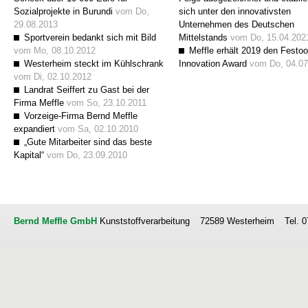
Sozialprojekte in Burundi
vom Do,
sich unter den innovativsten
29.08.2013
Unternehmen des Deutschen
Sportverein bedankt sich mit Bild
Mittelstands
vom Do, 15.04.202
vom Mo, 08.10.2012
Meffle erhält 2019 den Festoo
Westerheim steckt im Kühlschrank
Innovation Award
vom Do, 04.07
vom Di, 02.10.2012
Landrat Seiffert zu Gast bei der
Firma Meffle
vom So, 23.10.2011
Vorzeige-Firma Bernd Meffle
expandiert
vom Sa, 02.10.2010
„Gute Mitarbeiter sind das beste
Kapital“
vom Do, 23.09.2010
Bernd Meffle GmbH
Kunststoffverarbeitung
72589 Westerheim
Tel. 