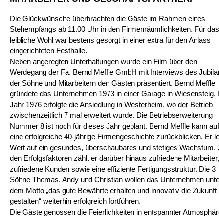
Die Glückwünsche überbrachten die Gäste im Rahmen eines
Stehempfangs ab 11.00 Uhr in den Firmenräumlichkeiten. Für das
leibliche Wohl war bestens gesorgt in einer extra für den Anlass
eingerichteten Festhalle.
Neben angeregten Unterhaltungen wurde ein Film über den
Werdegang der Fa. Bernd Meffle GmbH mit Interviews des Jubila
der Söhne und Mitarbeitern den Gästen präsentiert. Bernd Meffle
gründete das Unternehmen 1973 in einer Garage in Wiesensteig.
Jahr 1976 erfolgte die Ansiedlung in Westerheim, wo der Betrieb
zwischenzeitlich 7 mal erweitert wurde. Die Betriebserweiterung
Nummer 8 ist noch für dieses Jahr geplant. Bernd Meffle kann auf
eine erfolgreiche 40-jährige Firmengeschichte zurückblicken. Er l
Wert auf ein gesundes, überschaubares und stetiges Wachstum. 
den Erfolgsfaktoren zählt er darüber hinaus zufriedene Mitarbeiter,
zufriedene Kunden sowie eine effiziente Fertigungsstruktur. Die 3
Söhne Thomas, Andy und Christian wollen das Unternehmen unte
dem Motto „das gute Bewährte erhalten und innovativ die Zukunft
gestalten“ weiterhin erfolgreich fortführen.
Die Gäste genossen die Feierlichkeiten in entspannter Atmosphär