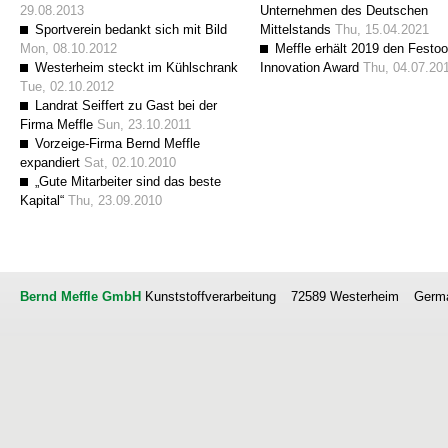
29.08.2013
Unternehmen des Deutschen
Sportverein bedankt sich mit Bild
Mittelstands
Thu, 15.04.2021
Mon, 08.10.2012
Meffle erhält 2019 den Festoo
Westerheim steckt im Kühlschrank
Innovation Award
Thu, 04.07.20
Tue, 02.10.2012
Landrat Seiffert zu Gast bei der
Firma Meffle
Sun, 23.10.2011
Vorzeige-Firma Bernd Meffle
expandiert
Sat, 02.10.2010
„Gute Mitarbeiter sind das beste
Kapital“
Thu, 23.09.2010
Bernd Meffle GmbH
Kunststoffverarbeitung
72589 Westerheim
Germ