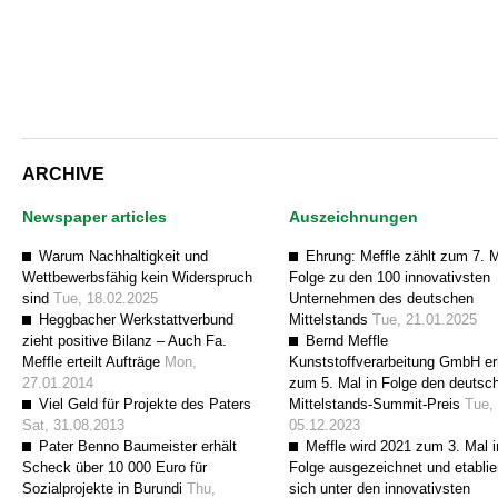
ARCHIVE
Newspaper articles
Auszeichnungen
Warum Nachhaltigkeit und
Ehrung: Meffle zählt zum 7. M
Wettbewerbsfähig kein Widerspruch
Folge zu den 100 innovativsten
sind
Tue, 18.02.2025
Unternehmen des deutschen
Heggbacher Werkstattverbund
Mittelstands
Tue, 21.01.2025
zieht positive Bilanz – Auch Fa.
Bernd Meffle
Meffle erteilt Aufträge
Mon,
Kunststoffverarbeitung GmbH er
27.01.2014
zum 5. Mal in Folge den deutsc
Viel Geld für Projekte des Paters
Mittelstands-Summit-Preis
Tue,
Sat, 31.08.2013
05.12.2023
Pater Benno Baumeister erhält
Meffle wird 2021 zum 3. Mal i
Scheck über 10 000 Euro für
Folge ausgezeichnet und etablie
Sozialprojekte in Burundi
Thu,
sich unter den innovativsten