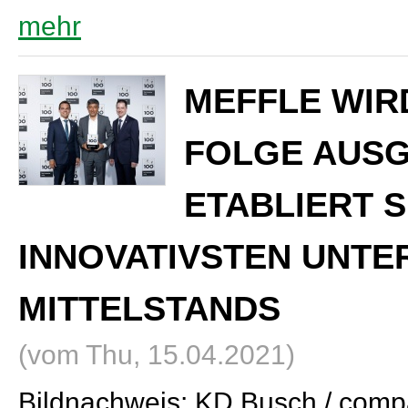
mehr
MEFFLE WIRD
FOLGE AUSG
ETABLIERT 
INNOVATIVSTEN UNT
MITTELSTANDS
(vom Thu, 15.04.2021)
Bildnachweis: KD Busch / com